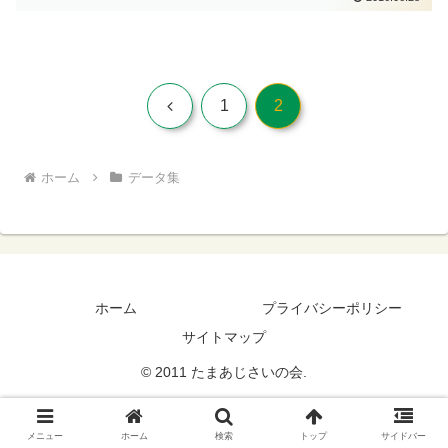
を迎えている。うまき酒とのどかさに酔
いしおれば、先日裏山で...
前
1
2
へ
ホーム
データ集
ホーム
プライバシーポリシー
サイトマップ
© 2011 たまあじさいの会.
メニュー
ホーム
検索
トップ
サイドバー