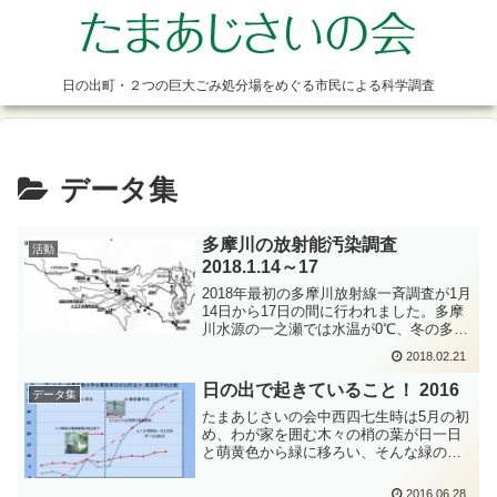
日の出町・２つの巨大ごみ処分場をめぐる市民による科学調査
データ集
多摩川の放射能汚染調査
活動
2018.1.14～17
2018年最初の多摩川放射線一斉調査が1月
14日から17日の間に行われました。多摩
川水源の一之瀬では水温が0℃、冬の多摩
川に入ってのリネン布での調査は厳しい
2018.02.21
です。今回の調査結果はまだ出ていませ
ん。下の表は昨年夏までのCs137の調査
日の出で起きていること！ 2016
データ集
結果をま...
たまあじさいの会中西四七生時は5月の初
め、わが家を囲む木々の梢の葉が日一日
と萌黄色から緑に移ろい、そんな緑の葉
の所々に淡い藤の花がレースのごとく覆
いかぶさり、知らぬうち薫風かほる季節
2016.06.28