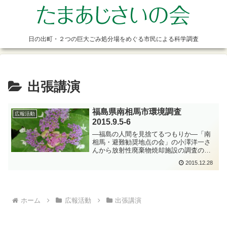
日の出町・２つの巨大ごみ処分場をめぐる市民による科学調査
出張講演
福島県南相馬市環境調査
広報活動
2015.9.5-6
―福島の人間を見捨てるつもりか―「南
相馬・避難勧奨地点の会」の小澤洋一さ
んから放射性廃棄物焼却施設の調査のノ
ウハウを教えてもらいたい、また講演を
2015.12.28
してほしいとの依頼があり、その前に福
島の現状を調査してくる必要性があると
いうことで、南相馬市へ行...
ホーム
広報活動
出張講演