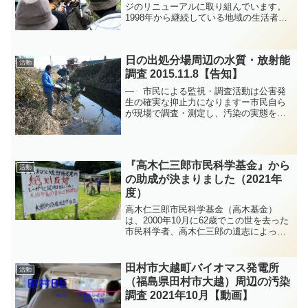
ジのリニューアルに取り組んでいます。
1998年から継続している地域の生活者、
市民の視点からの環境問題への取り組
み、研究者や専門家の指導、協力による
科学的な調査活動の結果や成果を今後、
日の出処分場周辺の水質・放射能
ひとりでも多くの方に知...
活動
調査 2015.11.8【告知】
― 市民による監視・調査活動は公害発
生の確実な抑止力になりますー市民自ら
が現場で調査・測定し、汚染の実態を把
握し学習しましょう。水質の実態を追求
する「継続的な調査・分析・記録プロジ
ェクト」の９年目です。エコセメンと工
場からの放射性物質、有害...
『高木仁三郎市民科学基金』から
活動
の助成が決まりました（2021年
度）
高木仁三郎市民科学基金（高木基金）
は、2000年10月に62歳でこの世を去った
市民科学者、高木仁三郎の遺志によって
設立されました。現代の科学技術がもた
らす問題や脅威に対して、科学的な考察
に裏づけられた批判のできる「市民科学
田村市大越町バイオマス発電所
活動
者」を育成・支援を...
（福島県田村市大越）周辺の汚染
調査 2021年10月【動画】