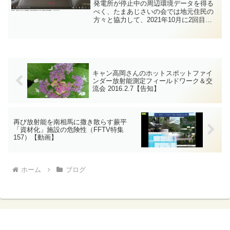
発電所が停止中の周辺環境データを得る
べく、たまあじさいの会では地元住民の
方々と協力して、2021年10月に2回目の
周辺汚染調査を実施しました。放射能で
汚染された山林の木材チップや木造家屋
の廃材を燃やして発電する「田村バイオ
マスエナジー（タケ...
キャン高岡さんのホットスポットファイ
ンダー放射能測定フィールドワーク＆交
流会 2016.2.7【告知】
再び放射能を南相馬に撒き散らす蕨平
「資材化」施設の危険性（FFTV特集
157）【動画】
ホーム
ブログ