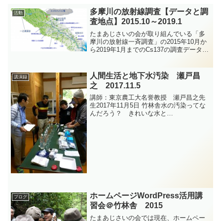
多摩川の放射線調査【データと調
活動
査地点】2015.10～2019.1
たまあじさいの会が取り組んでいる「多
摩川の放射線一斉調査」の2015年10月か
ら2019年1月までのCs137の調査データを
まとめました。単位はミリ㏃/m2･hで
す。【調査地点図】【調査結果】【多摩
川リネンプロジェクトの図】
人間生活と地下水汚染 瀬戸昌
講演録
之 2017.11.5
講師：東京農工大名誉教授 瀬戸昌之先
生2017年11月5日 竹林舎水の汚染ってな
んだろう？ きれいな水と
は？///////////////////////////もっとも汚染され
ていない水ということでは、蒸留水であ
る。（筆者注：前日の渡辺先...
ホームページWordPress活用講
ブログ
習会＠竹林舎 2015
たまあじさいの会では現在、ホームペー