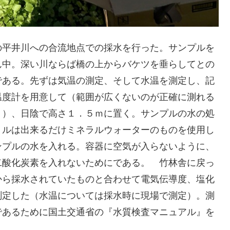
の平井川への合流地点での採水を行った。サンプルを
ん中。深い川ならば橋の上からバケツを垂らしてとの
である。先ずは気温の測定、そして水温を測定し、記
温度計を用意して（範囲が広くないのが正確に測れる
う）、日陰で高さ１．５ｍに置く。サンプルの水の処
トルは出来るだけミネラルウォーターのものを使用し
ンプルの水を入れる。容器に空気が入らないように、
二酸化炭素を入れないためにである。 竹林舎に戻っ
から採水されていたものと合わせて電気伝導度、塩化
測定した（水温については採水時に現場で測定）。測
であるために国土交通省の『水質検査マニュアル』を