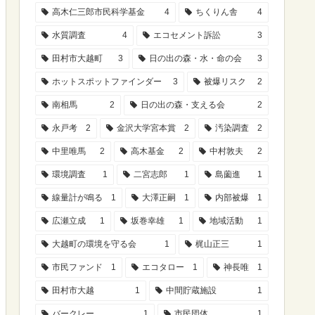
高木仁三郎市民科学基金
4
ちくりん舎
4
水質調査
4
エコセメント訴訟
3
田村市大越町
3
日の出の森・水・命の会
3
ホットスポットファインダー
3
被爆リスク
2
南相馬
2
日の出の森・支える会
2
永戸考
2
金沢大学宮本賞
2
汚染調査
2
中里唯馬
2
高木基金
2
中村敦夫
2
環境調査
1
二宮志郎
1
島薗進
1
線量計が鳴る
1
大澤正嗣
1
内部被爆
1
広瀬立成
1
坂巻幸雄
1
地域活動
1
大越町の環境を守る会
1
梶山正三
1
市民ファンド
1
エコタロー
1
神長唯
1
田村市大越
1
中間貯蔵施設
1
バークレー
1
市民団体
1