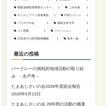
楢葉遠隔技術開発センター
1
ごみ弁連
1
チェルノブイリ原発事故
1
FOEジャパン
1
フクロウの会
1
都留文科大学
1
ゴミ問題
1
ファッション
1
日本原子力研究開発機構
1
青木一政
1
最近の投稿
バークレーの挑戦的地域活動の取り組
み - 永戸考 –
たまあじさいの会2026年度総会報告
2026年6月13日
たまあじさいの会 28年間の活動の概要