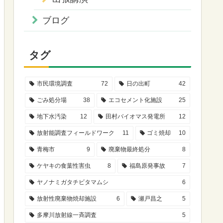
ブログ
タグ
市民環境調査
72
日の出町
42
ごみ処分場
38
エコセメント化施設
25
地下水汚染
12
田村バイオマス発電所
12
放射能調査フィールドワーク
11
ゴミ焼却
10
青梅市
9
廃棄物最終処分
8
ケヤキの食葉性害虫
8
福島原発事故
7
ヤノナミガタチビタマムシ
6
放射性廃棄物焼却施設
6
瀬戸昌之
5
多摩川放射線一斉調査
5