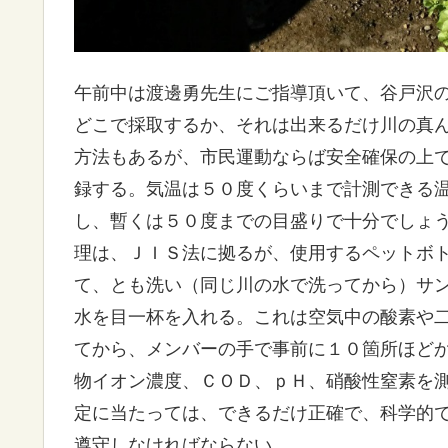
午前中は渡邊勇先生にご指導頂いて、谷戸沢
どこで採取するか、それは出来るだけ川の真
方法もあるが、市民運動ならば安全確保の上
録する。気温は５０度くらいまで計測できる
し、暫くは５０度までの目盛りで十分でしょ
理は、ＪＩＳ法に拠るが、使用するペットボ
て、とも洗い（同じ川の水で洗ってから）サ
水を目一杯を入れる。これは空気中の酸素や
てから、メンバーの手で事前に１０箇所ほど
物イオン濃度、ＣＯＤ、ｐＨ、硝酸性窒素を
定に当たっては、できるだけ正確で、科学的
遵守しなければならない。