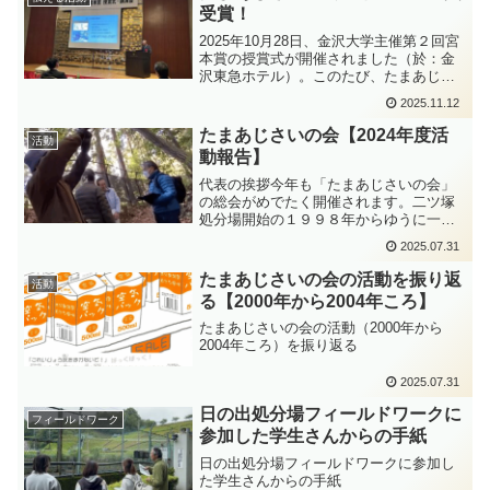
り、戦後日本の環境政策を理論...
受賞！
2025年10月28日、金沢大学主催第２回宮
本賞の授賞式が開催されました（於：金
沢東急ホテル）。このたび、たまあじさ
いの会は市民活動の部で受賞しました。
2025.11.12
宮本賞は、環境経済学の第一人者である
宮本憲一金沢大学名誉博士（大阪公立大
たまあじさいの会【2024年度活
活動
学名誉教授）の寄...
動報告】
代表の挨拶今年も「たまあじさいの会」
の総会がめでたく開催されます。二ツ塚
処分場開始の１９９８年からゆうに一世
代が経過し、日の出の運動時にはちびっ
2025.07.31
子だった人たちも大きく成長し、新しい
感性でもって社会の要所で活躍されてい
たまあじさいの会の活動を振り返
活動
ます。彼らの幼少期の感受...
る【2000年から2004年ころ】
たまあじさいの会の活動（2000年から
2004年ころ）を振り返る
2025.07.31
日の出処分場フィールドワークに
フィールドワーク
参加した学生さんからの手紙
日の出処分場フィールドワークに参加し
た学生さんからの手紙