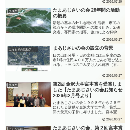
2026.07.29
と存じます。これまでの熱意の集積を新
しい方向へ展開する、期待に満ちた総会
たまあじさいの会 28年間の活動
ブログ
です。当会は、日の出...
の概要
活動の基本方針1.地域の生活者、市民の
視点からの環境問題への取り組み。2.研
究者、専門家の指導、協力による科学的
な調査活動の取り組み。3.調査活動の内
2026.06.27
容や結果及び成果の公開･公表。●第１次
活動（1998年4月～２００２年6月）最終
まあじさいの会の設立の背景
これまでの活動アーカイブ
処分場から...
日の出処分場・日の出町には三多摩の25
市1町の住民４００万人のごみが運び込ま
れる。・三つのごみ受け入れ施設（谷戸
沢処分場・二ツ塚処分場・エコセメント
化施設）は青梅市との境の山地にある。
2026.06.27
日の出処分場周辺の環境汚染・１９９８
年当時ごみ処分場周辺...
第2回 金沢大学宮本賞を受賞しま
ブログ
した【たまあじさいの会お知らせ
2026年2月号より】
たまあじさいの会１９９８年から２８年
にわたる活動が金沢大学宮本憲一賞第二
回の受賞の栄誉に与りました。宮本憲一
先生は財政学・地域経済学・環境経済
2026.06.27
学・公共政策学を専門とされ、日本の公
害研究・環境経済学のパイオニアであ
たまあじさいの会、第２回宮本賞
伝える活動