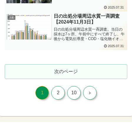
2025.07.31
日の出処分場周辺水質一斉調査
活動
【2024年11月3日】
日の出処分場周辺水質一斉調査。当日の
採水は7ヶ所、午前中にすべて終了し、午
後から電気伝導度・COD・塩化物イオン
の測定を「ちくりん舎」行いました。
2025.07.31
次のページ
次
1
2
10
へ