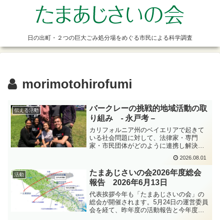
日の出町・２つの巨大ごみ処分場をめぐる市民による科学調査
morimotohirofumi
バークレーの挑戦的地域活動の取
伝える活動
り組み - 永戸考 –
カリフォルニア州のベイエリアで起きて
いる社会問題に対して、法律家・専門
家・市民団体がどのように連携し解決し
て行くのか、永戸考さんが実際に関わっ
2026.08.01
た記録です。永戸考 プロフィール小学校
の頃両親と共に日の出処分場建設反対運
たまあじさいの会2026年度総会
活動
動に参加。弁護士（多摩K...
報告 2026年6月13日
代表挨拶今年も「たまあじさいの会」の
総会が開催されます。5月24日の運営委員
会を経て、昨年度の活動報告と今年度の
活動計画が皆様の手元に届いていること