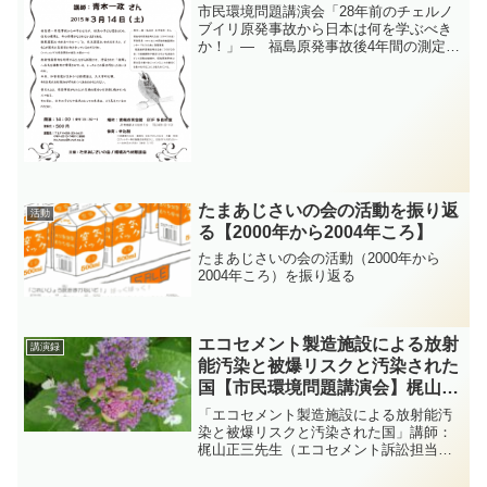
市民環境問題講演会「28年前のチェルノ
ブイリ原発事故から日本は何を学ぶべき
か！」― 福島原発事故後4年間の測定結
果から見えてきたもの －福島第1原発事
故から4年になるが、福島の子供達を始
め、住民の健康と、命の保障がなされな
いままである。独裁...
たまあじさいの会の活動を振り返
活動
る【2000年から2004年ころ】
たまあじさいの会の活動（2000年から
2004年ころ）を振り返る
エコセメント製造施設による放射
講演録
能汚染と被爆リスクと汚染された
国【市民環境問題講演会】梶山正
三 2013.3.10
「エコセメント製造施設による放射能汚
染と被爆リスクと汚染された国」講師：
梶山正三先生（エコセメント訴訟担当弁
護士） 講演要旨科学者で弁護士でもあ
る梶山先生は、福島原発事故で放出され