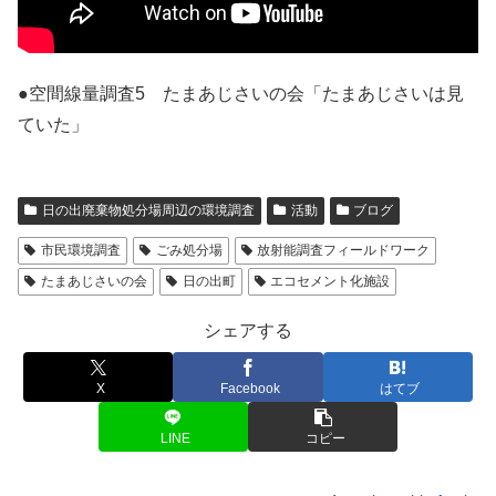
●空間線量調査5 たまあじさいの会「たまあじさいは見
ていた」
日の出廃棄物処分場周辺の環境調査
活動
ブログ
市民環境調査
ごみ処分場
放射能調査フィールドワーク
たまあじさいの会
日の出町
エコセメント化施設
シェアする
X
Facebook
はてブ
LINE
コピー