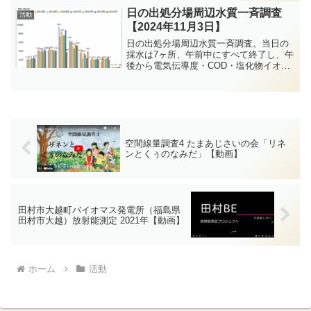
た放射性物質がエコセメント工場により
日の出処分場周辺水質一斉調査
活動
さらに大気へ、多摩川水系...
【2024年11月3日】
日の出処分場周辺水質一斉調査。当日の
採水は7ヶ所、午前中にすべて終了し、午
後から電気伝導度・COD・塩化物イオン
の測定を「ちくりん舎」行いました。
空間線量調査4 たまあじさいの会「リネ
ンとくぅのなみだ」【動画】
田村市大越町バイオマス発電所（福島県
田村市大越）放射能測定 2021年【動画】
ホーム
活動