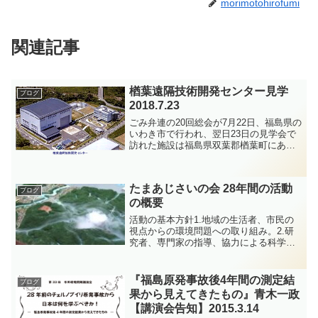
morimotohirofumi
関連記事
楢葉遠隔技術開発センター見学
ブログ
2018.7.23
ごみ弁連の20回総会が7月22日、福島県の
いわき市で行われ、翌日23日の見学会で
訪れた施設は福島県双葉郡楢葉町にある
国立研究開発法人「日本原子力研究開発
機構（ＪＡＥＡ）」が運営する楢葉遠隔
技術開発センターでした。主催者がこの
たまあじさいの会 28年間の活動
施設を見学コース...
ブログ
の概要
活動の基本方針1.地域の生活者、市民の
視点からの環境問題への取り組み。2.研
究者、専門家の指導、協力による科学的
な調査活動の取り組み。3.調査活動の内
容や結果及び成果の公開･公表。●第１次
活動（1998年4月～２００２年6月）最終
『福島原発事故後4年間の測定結
ブログ
処分場から...
果から見えてきたもの』青木一政
【講演会告知】2015.3.14