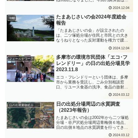
「日の出の森・支える会」・「日の出の
2024.12.04
森・水・命の会」の共催で、4月7日羽村
市生涯学習センターゆとろぎ小ホールで
たまあじさいの会2024年度総会
活動
開催されました。来場さ...
報告
「たまあじさいの会」が設立されたの
は、二ツ塚処分場が住民と市民との大き
なうねりとなった反対運動を権力で蹂躙
して開設され、1998年に埋め立てが開始
2024.12.04
された年である。日の出と青梅の市民
が、それへの敗北感もあったろうが、自
多摩市の環境市民団体「エコ･フ
フィールドワーク
分たちの出来る範囲で、二...
レンドリー」の日の出処分場見学
2023.11.8
エコ・フレンドリーという団体は、多摩
市から業務を受託し、ごみ分別相談窓
口、リユース食器の洗浄、食品の放射能
測定をしています。そのメンバーと多摩
2024.03.12
市の資源循環推進課の担当職員２名の総
勢20人が11月8日バスに同乗して日の出に
日の出処分場周辺の水質調査
日の出廃棄物処分場周辺の環境調査
いらっしゃいました。...
（2023年報告）
たまあじさいの会は2002年から二ツ塚処
分場・谷戸沢処分場周辺青梅側６地点、
日の出側８地点の水質調査を行ってきま
した。それまでの調査結果を精査した結
2024.03.12
果2017年から調査地点を搾り、図に示し