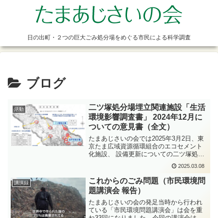
日の出町・２つの巨大ごみ処分場をめぐる市民による科学調査
ブログ
二ツ塚処分場埋立関連施設「生活
活動
環境影響調査書」 2024年12月に
ついての意見書（全文）
たまあじさいの会では2025年3月2日、東
京たま広域資源循環組合のエコセメント
化施設、 設備更新についての二ツ塚処分
場埋立関連施設「生活環境影響調査書」
2025.03.08
（2024年12月）を縦覧して、生活環境に
影響を受ける惧れのある周辺に住まうも
これからのごみ問題（市民環境問
講演録
のからの意...
題講演会 報告）
たまあじさいの会の発足当時から行われ
ている「市民環境問題講演会」は会を重
ね33回になりました。今回の講演会は