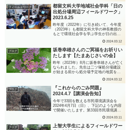
た９地点を重点的に調査することに決定
都留文科大学地域社会学科「日の
フィールドワーク
し現在に至ってい...
出処分場周辺フィールドワーク」
2023.6.25
昨年度（2022年）に引き続いて、今年度
（2023年）も都留文科大学の神長教授の
もとで環境社会学を学ぶ学生が日の出処
分場を訪ねてきました。神長教授から次
2024.03.12
のようなメールが届きました。全員で
「水からの速達」を観て、そこで生じた
坂巻幸雄さんのご冥福をお祈りい
ブログ
素朴な疑問を今も地...
たします【たまあじさいの会】
昨年（2023年）8月に坂巻幸雄さんが亡く
なられました。先生は二ツ塚処分場建設
が始まる前から処分場予定地の地質を見
て歩き、この地が地質学的な見地から処
2024.03.12
分場として不適切であることをアセスメ
ントや裁判で訴えられました。たまあじ
『これからのごみ問題』
ブログ
さいの会としてもい...
2024.4.7【講演会告知】
今年で33回を数える市民環境講演会を
2024年4月7日（日）、下記のような内容
で開催いたします。第33回市民環境講演
会 2024.4.7これからのごみ問題ごみは人
2024.03.11
がいらないと思った瞬間にゴミになりま
す。ならばその意味を逆に戻すこともで
上智大学生によるフィールドワー
ブログ
きるの...