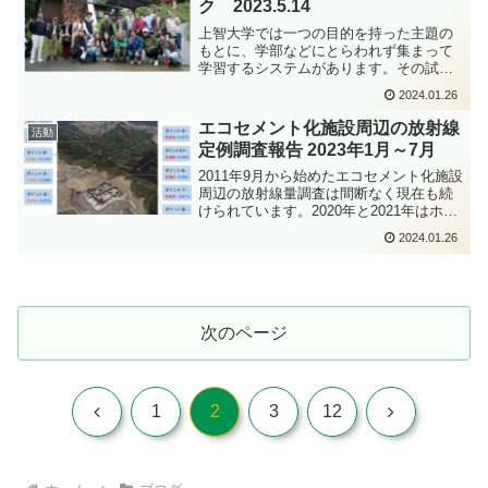
ク 2023.5.14
上智大学では一つの目的を持った主題の
もとに、学部などにとらわれず集まって
学習するシステムがあります。その試み
の一つとして日の出処分場がフィールド
2024.01.26
ワークの場として選ばれました。それは
なぜか・・・2023年5月14日、多摩
エコセメント化施設周辺の放射線
活動
Kollect法律事務...
定例調査報告 2023年1月～7月
2011年9月から始めたエコセメント化施設
周辺の放射線量調査は間断なく現在も続
けられています。2020年と2021年はホッ
トスポットファインダーでの測定のみで
2024.01.26
あったが、現在は線量計での計測も同時
に行っています。上の図は調査地点と各
調査地点の...
次のページ
前
次
1
2
3
12
へ
へ