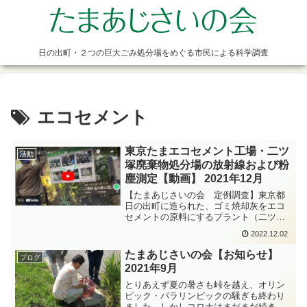
日の出町・２つの巨大ごみ処分場をめぐる市民による科学調査
エコセメント
東京たまエコセメント工場・二ツ
活動
塚廃棄物処分場の放射線および粉
塵測定【動画】 2021年12月
【たまあじさいの会 定例調査】東京都
日の出町に造られた、ゴミ焼却灰をエコ
セメントの原料にするプラント（二ツ塚
処分場内に設置）の周辺では、大気汚染
2022.12.02
によると思われる健康被害や、植物の立
ち枯れ・奇形が見受けられます。福島第
たまあじさいの会【お知らせ】
ブログ
一原発事故の後は、放射線...
2021年9月
とりあえず夏の暑さも峠を越え、オリン
ピック・パラリンピックの騒ぎも終わり
ました。しかしコロナはまだまだ続きそ