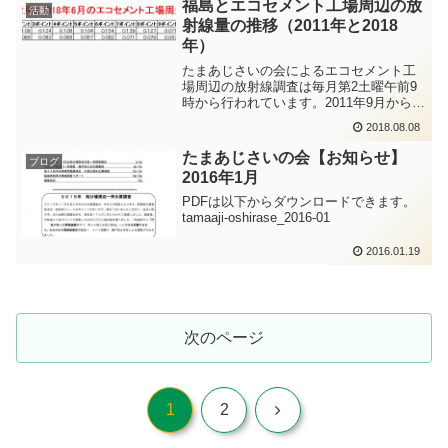
福島とエコセメント工場周辺の放
活動
ー...
射線量の推移（2011年と2018
年）
たまあじさいの会によるエコセメント工
場周辺の放射線調査は毎月第2土曜午前9
時から行われています。2011年9月から始
まった調査の堆積したデータは、エコセ
2018.08.08
メント裁判では工場からの放射能汚染の
実態を明らかにする手立てとなった。今
たまあじさいの会【お知らせ】
ブログ
年度の総会の活動...
2016年1月
PDFは以下からダウンロードできます。
tamaaji-oshirase_2016-01
2016.01.19
次のページ
次
1
2