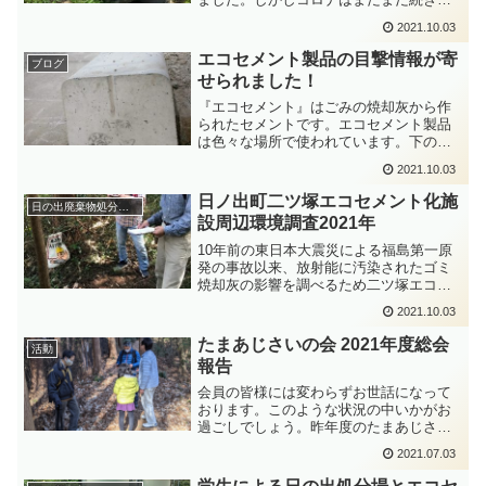
うです。市民による環境調査団体『たま
2021.10.03
あじさいの会』の今年度の活動は、従来
行ってきた活動に加えて、福島県田村市
エコセメント製品の目撃情報が寄
ブログ
大越町にある田村バイオマ...
せられました！
『エコセメント』はごみの焼却灰から作
られたセメントです。エコセメント製品
は色々な場所で使われています。下の写
真は羽村市の建設現場で見つけた一例で
2021.10.03
す。住宅地でも容赦なく使われていま
す。パレットに載ったインターロッキン
日ノ出町二ツ塚エコセメント化施
日の出廃棄物処分場周辺の環境調査
グブロックの一式が、３０セ...
設周辺環境調査2021年
10年前の東日本大震災による福島第一原
発の事故以来、放射能に汚染されたゴミ
焼却灰の影響を調べるため二ツ塚エコセ
メント化施設周辺の放射線量の調査を毎
2021.10.03
月行ってきました。詳細な調査結果は、
当会のホームページ等に記載されている
たまあじさいの会 2021年度総会
活動
ので省きます。しかし、...
報告
会員の皆様には変わらずお世話になって
おります。このような状況の中いかがお
過ごしでしょう。昨年度のたまあじさい
の会の活動は、例年と同じよう滞りなく
2021.07.03
終わらせることができました。3月の末、
福島の田村市大越地区にあるバイオマス