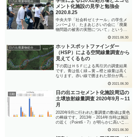
学生による日の出処分場とエコセ
日の出廃棄物処分場周辺の環境調査
発電所見学し、地元住民...
メント化施設の見学と勉強会
2020.8.25
中央大学「社会科ゼミナール」の学生メ
ンバーより、たまあじさいの会に「廃棄
物問題の被害の実態について」というテ
ーマで勉強したいとの申し出がありまし
2021.06.30
た。現地を見てもらった後、日の出の処
分場問題と環境汚染について話したほう
ホットスポットファインダー
日の出廃棄物処分場周辺の環境調査
が良いのではということに...
（HSP）による空間線量調査から
見えてくるもの
下の図はＨＳＦによる馬引沢の調査結果
です。青は低く緑→黄→橙と線量は高く
なります。赤い線で囲まれた部分が馬引
沢での線量の高い地域であることが見て
2021.06.30
取れます（0.1μ㏜～0.06μ㏜）。この地域
の植生は荒れていて、多くの植物に異常
日の出エコセメント化施設周辺の
活動
が見られる（写...
土壌放射線量調査 2020年9月～11
月
2020年9月に行われた量調査の数値は黄色
の棒線です。2013年・2014年当時は施設
の近く（Point6・7）が明らかに高いこと
がこのグラフら見てとれます。今回の調
2021.06.30
査ではほとんどの地点に大きな差が見ら
れませんでした。東日本測定マップのデ