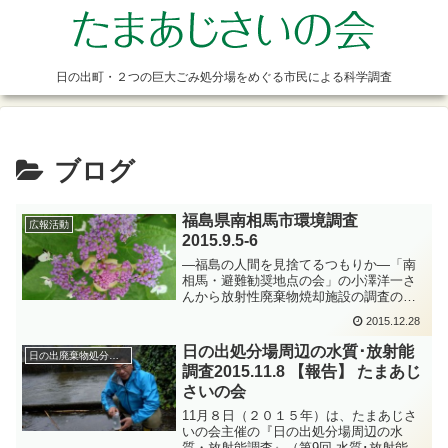
日の出町・２つの巨大ごみ処分場をめぐる市民による科学調査
ブログ
福島県南相馬市環境調査
広報活動
2015.9.5-6
―福島の人間を見捨てるつもりか―「南
相馬・避難勧奨地点の会」の小澤洋一さ
んから放射性廃棄物焼却施設の調査のノ
ウハウを教えてもらいたい、また講演を
2015.12.28
してほしいとの依頼があり、その前に福
島の現状を調査してくる必要性があると
日の出処分場周辺の水質･放射能
日の出廃棄物処分場周辺の環境調査
いうことで、南相馬市へ行...
調査2015.11.8 【報告】 たまあじ
さいの会
11月８日（２０１５年）は、たまあじさ
いの会主催の『日の出処分場周辺の水
質・放射能調査』（第9回 水質･放射能調