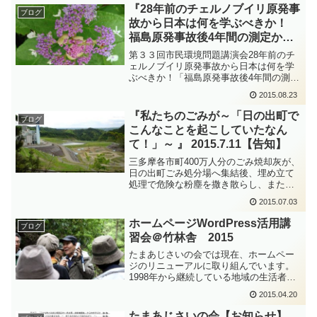
『28年前のチェルノブイリ原発事
ブログ
故から日本は何を学ぶべきか！
福島原発事故後4年間の測定から
見えてきたもの』 2015.3.14【講
第３３回市民環境問題講演会28年前のチ
演会告知】
ェルノブイリ原発事故から日本は何を学
ぶべきか！「福島原発事故後4年間の測定
から見えてきたもの」（講師） 福島老
2015.08.23
朽原発を考える会（フクロウの会）事務
局長NPO法人 ちくりん舎 市民放射線
『私たちのごみが～「日の出町で
ブログ
監視センター理事 ...
こんなことを起こしていたなん
て！」～ 』 2015.7.11【告知】
三多摩各市町400万人分のごみ焼却灰が、
日の出町ごみ処分場へ集結後、埋め立て
処理で危険な粉塵を撒き散らし、また今
のエコセメント化処理時代になっても有
2015.07.03
害排ガスを拡散し続けて、３０年に渡る
長期間になります。昨年驚くべき事実が
ホームページWordPress活用講
ブログ
分かりました。保健所...
習会＠竹林舎 2015
たまあじさいの会では現在、ホームペー
ジのリニューアルに取り組んでいます。
1998年から継続している地域の生活者、
市民の視点からの環境問題への取り組
2015.04.20
み、研究者や専門家の指導、協力による
科学的な調査活動の結果や成果を今後、
たまあじさいの会【お知らせ】