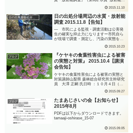
査フィールドワーク）が行われました。
2015.11.10
17名の方の参加で調査が行われました。
初めての方、遠方（茨城）からの方も参
日の出処分場周辺の水質・放射能
日の出廃棄物処分場周辺の環境調査
加されました。採取...
調査 2015.11.8【告知】
― 市民による監視・調査活動は公害発
生の確実な抑止力になりますー市民自ら
が現場で調査・測定し、汚染の実態を把
握し学習しましょう。水質の実態を追求
2015.10.23
する「継続的な調査・分析・記録プロジ
ェクト」の９年目です。エコセメンと工
『ケヤキの食葉性害虫による被害
ブログ
場からの放射性物質、有害...
の実態と対策』 2015.10.4【講演
会告知】
ケヤキの食葉性害虫による被害の実態と
対策講師山梨県 森林総合研究所主幹研究
員 大澤 正嗣 氏日時 ：１０月４日（
日）開演 ：１４：００ （受付 １３：３
2015.09.27
０） 会場 ：青梅福祉センター青梅市で
は、ヤノナミガタチビタマムシの被害が
たまあじさいの会【お知らせ】
ブログ
近年激しくな...
2015年8月
PDFは以下からダウンロードできます。
tamaaji-oshirase_15-07
2015.09.05