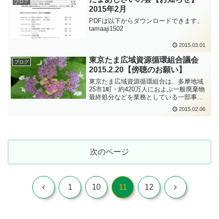
ブログ
ひとりでも多くの方に知...
2015年2月
PDFは以下からダウンロードできます。
tamaaji1502
2015.03.01
東京たま広域資源循環組合議会
ブログ
2015.2.20【傍聴のお願い】
東京たま広域資源循環組合は、多摩地域
25市1町・約420万人におよぶ一般廃棄物
最終処分などを業務としている一部事務
組合ですが、情報公開条例を持っていま
2015.02.06
せん。2月20日（金）に行われる循環組合
議会に情報公開条例を早急に制定して欲
しい旨の陳情書...
次のページ
前
次
1
10
11
12
へ
へ